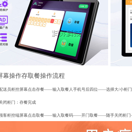
屏幕操作存取餐操作流程
配送员柜控屏幕点击存餐
——输入取餐人手机号后四位——选择大/小柜
关闭柜门：存餐完成
顾客柜控端屏幕点击取餐
——输入取餐码——开门取餐——随手关闭柜门