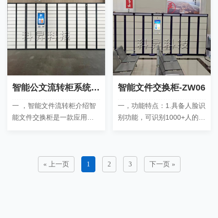
存……
存……
智能公文流转柜系统-ZW05
智能文件交换柜-ZW06
一 ，智能文件流转柜介绍智
一，功能特点：1.具备人脸识
能文件交换柜是一款应用于
别功能，可识别1000+人的智
政务服务大厅或者企事业单
能柜操作员，进行人脸身份
位部 门间，文件交互的场
*、身份证*，能进行活体检
合，可以实现*自助办公，
测，防止照片或视频等
存……
盗……
« 上一页
1
2
3
下一页 »