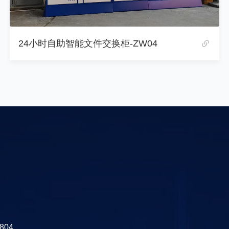
智能公文流转柜系统-ZW05
04